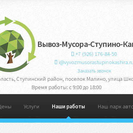
Вывоз-Мусора-Ступино-К
+7 (926) 176-84-50
i@vyvozmusorastupinokashira.r
Заказать звонок
бласть, Ступинский район, поселок Малино, улица Школ
Время работы: c 9:00 до 18:00
Цены
Услуги
Наши работы
Наш парк авт