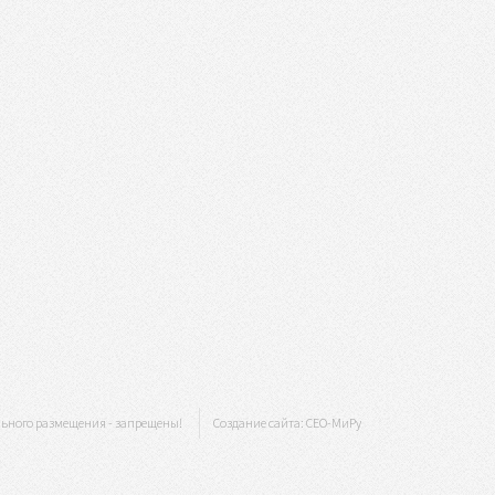
льного размещения - запрещены!
Создание сайта:
СЕО-МиРу