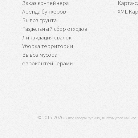
Заказ контейнера
Карта-с
Аренда бункеров
XML Кар
Вывоз грунта
Раздельный сбор отходов
Ликвидация свалок
Уборка территории
Вывоз мусора
евроконтейнерами
© 2015-2026
,
Вывоз мусора Ступино
вывоз мусора Кашира