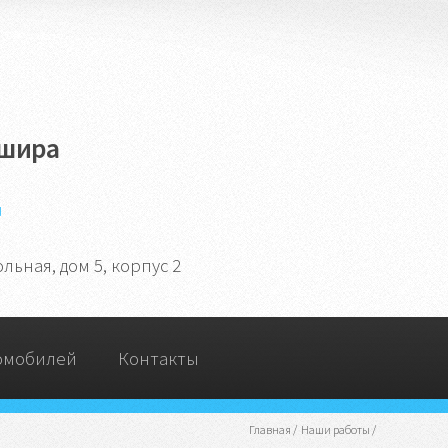
ашира
u
ьная, дом 5, корпус 2
омобилей
Контакты
Главная
/
Наши работы
/