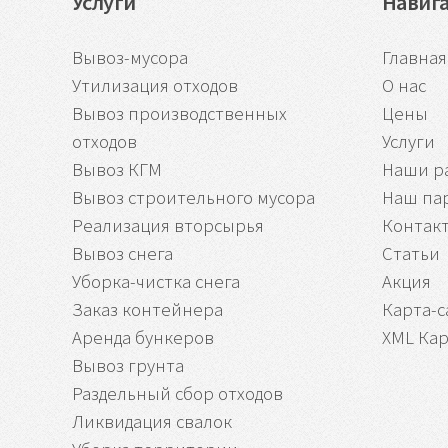
Услуги
Навиг
Вывоз-мусора
Главная
Утилизация отходов
О нас
Вывоз производственных
Цены
отходов
Услуги
Вывоз КГМ
Наши р
Вывоз строительного мусора
Наш па
Реализация вторсырья
Контак
Вывоз снега
Статьи
Уборка-чистка снега
Акция
Заказ контейнера
Карта-с
Аренда бункеров
XML Кар
Вывоз грунта
Раздельный сбор отходов
Ликвидация свалок