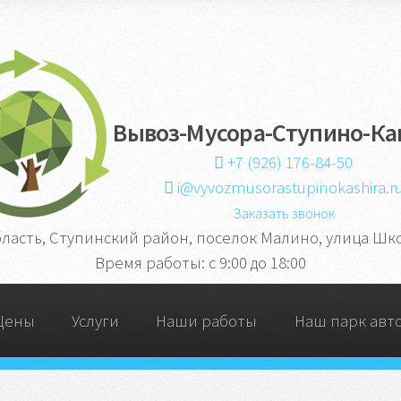
Вывоз-Мусора-Ступино-К
+7 (926) 176-84-50
i@vyvozmusorastupinokashira.r
Заказать звонок
бласть, Ступинский район, поселок Малино, улица Школ
Время работы: c 9:00 до 18:00
Цены
Услуги
Наши работы
Наш парк авт