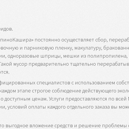
идов.
иноКашира» постоянно осуществляет сбор, перераб
овочную и парниковую пленку, макулатуру, бракован
и, одноразовые шприцы, мешки из полипропилена, П
 Такой мусор предварительно тщательно перерабатыва
тся.
ифицированных специалистов с использованием собс
 каждом этапе строгое соблюдение действующего экол
о доступным ценам. Услуги предоставляются по всей
, условий оплаты каждого отдельного заказа вы може
то выгодное вложение средств и решение проблемы 