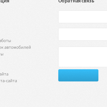
ация
Обратная связь
аботы
рк автомобилей
ты
айта
та-сайта