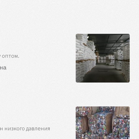
у оптом.
нна
н низкого давления