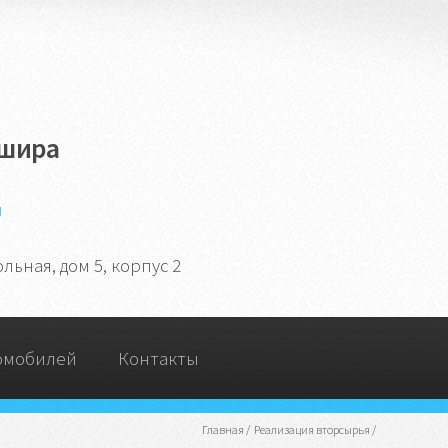
ашира
u
ьная, дом 5, корпус 2
омобилей
Контакты
Главная
/
Реализация вторсырья
/