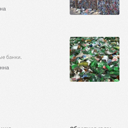
нна
е банки.
онна