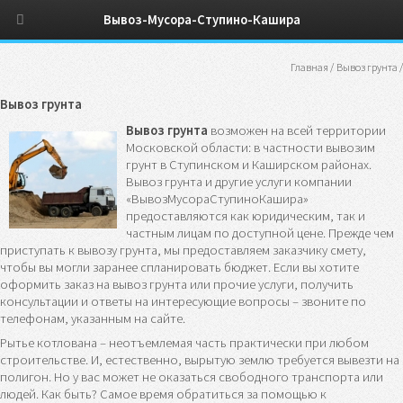
Вывоз-Мусора-Ступино-Кашира
Главная
/
Вывоз грунта
/
Вывоз грунта
Вывоз грунта
возможен на всей территории
Московской области: в частности вывозим
грунт в Ступинском и Каширском районах.
Вывоз грунта и другие услуги компании
«ВывозМусораСтупиноКашира»
предоставляются как юридическим, так и
частным лицам по доступной цене. Прежде чем
приступать к вывозу грунта, мы предоставляем заказчику смету,
чтобы вы могли заранее спланировать бюджет. Если вы хотите
оформить заказ на вывоз грунта или прочие услуги, получить
консультации и ответы на интересующие вопросы – звоните по
телефонам, указанным на сайте.
Рытье котлована – неотъемлемая часть практически при любом
строительстве. И, естественно, вырытую землю требуется вывезти на
полигон. Но у вас может не оказаться свободного транспорта или
людей. Как быть? Самое время обратиться за помощью к