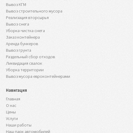
Вывоз КГМ
Вывоз строительного мусора
Реализация вторсырья
Вывоз снега
Уборка-чистка снега
Заказ контейнера
Аренда бункеров
Вывоз грунта
Раздельный сбор отходов
Ликвидация свалок
Уборка территории
Вывоз мусора евроконтейнерами
Навигация
Главная
О нас
Цены
Услуги
Наши работы
Наш парк автомобилей