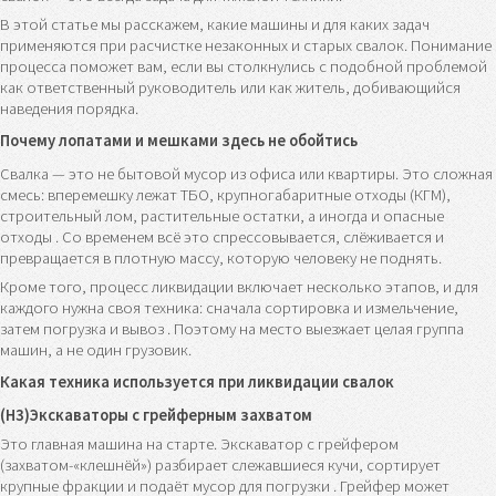
В этой статье мы расскажем, какие машины и для каких задач
применяются при расчистке незаконных и старых свалок. Понимание
процесса поможет вам, если вы столкнулись с подобной проблемой
как ответственный руководитель или как житель, добивающийся
наведения порядка.
Почему лопатами и мешками здесь не обойтись
Свалка — это не бытовой мусор из офиса или квартиры. Это сложная
смесь: вперемешку лежат ТБО, крупногабаритные отходы (КГМ),
строительный лом, растительные остатки, а иногда и опасные
отходы . Со временем всё это спрессовывается, слёживается и
превращается в плотную массу, которую человеку не поднять.
Кроме того, процесс ликвидации включает несколько этапов, и для
каждого нужна своя техника: сначала сортировка и измельчение,
затем погрузка и вывоз . Поэтому на место выезжает целая группа
машин, а не один грузовик.
Какая техника используется при ликвидации свалок
(H3)Экскаваторы с грейферным захватом
Это главная машина на старте. Экскаватор с грейфером
(захватом-«клешнёй») разбирает слежавшиеся кучи, сортирует
крупные фракции и подаёт мусор для погрузки . Грейфер может