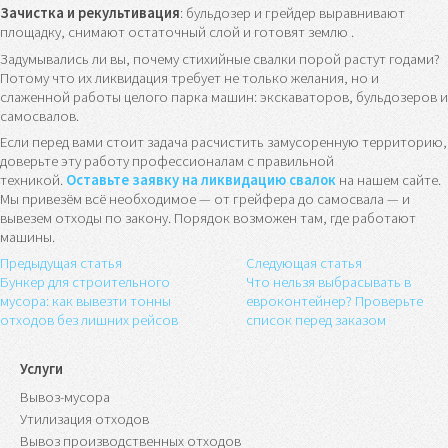
Зачистка и рекультивация
: бульдозер и грейдер выравнивают
площадку, снимают остаточный слой и готовят землю .
Задумывались ли вы, почему стихийные свалки порой растут годами?
Потому что их ликвидация требует не только желания, но и
слаженной работы целого парка машин: экскаваторов, бульдозеров и
самосвалов.
Если перед вами стоит задача расчистить замусоренную территорию,
доверьте эту работу профессионалам с правильной
техникой.
Оставьте заявку на ликвидацию свалок
на нашем сайте.
Мы привезём всё необходимое — от грейфера до самосвала — и
вывезем отходы по закону. Порядок возможен там, где работают
машины.
Предыдущая статья
Следующая статья
Бункер для строительного
Что нельзя выбрасывать в
мусора: как вывезти тонны
евроконтейнер? Проверьте
отходов без лишних рейсов
список перед заказом
Услуги
Вывоз-мусора
Утилизация отходов
Вывоз производственных отходов