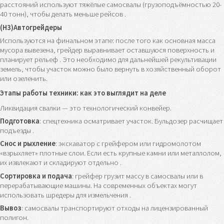
расстояний используют тяжёлые самосвалы (грузоподъёмностью 20-
40 тонн), чтобы делать меньше рейсов .
(H3)Автогрейдеры
Используются на финальном этапе: после того как основная масса
мусора вывезена, грейдер выравнивает оставшуюся поверхность и
планирует рельеф . Это необходимо для дальнейшей рекультивации
земель, чтобы участок можно было вернуть в хозяйственный оборот
или озеленить.
Этапы работы техники: как это выглядит на деле
Ликвидация свалки — это технологический конвейер.
Подготовка
: спецтехника осматривает участок. Бульдозер расчищает
подъезды .
Снос и рыхление
: экскаватор с грейфером или гидромолотом
«взрыхляет» плотные слои. Если есть крупные камни или металлолом,
их извлекают и складируют отдельно .
Сортировка и подача
: грейфер грузит массу в самосвалы или в
перерабатывающие машины. На современных объектах могут
использовать шредеры для измельчения .
Вывоз
: самосвалы транспортируют отходы на лицензированный
полигон.