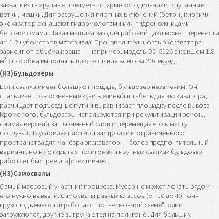
захватывать крупные предметы: старые холодильники, спутанные
ветки, мешки. Для разрушения плотных включений (бетон, кирпич)
экскаватор оснащают гидромолотами или гидроножницами-
бетоноломами . Такая машина за один рабочий цикл может перенести
до 1-2 кубометров материала. Производительность экскаватора
зависит от объёма ковша — например, модель ЭО-5126 с ковшом 1,8
м³ способна выполнять цикл копания всего за 20 секунд .
(H3)Бульдозеры
Если свалка имеет большую площадь, бульдозер незаменим. Он
сталкивает разрозненные кучи в единый штабель для экскаватора,
расчищает подъездные пути и выравнивает площадку после вывоза .
Кроме того, бульдозеры используются при рекультивации земель,
снимая верхний загрязнённый слой и перемещая его к месту
погрузки . В условиях плотной застройки и ограниченного
пространства для манёвра экскаватор — более предпочтительный
вариант, но на открытых полигонах и крупных свалках бульдозер
работает быстрее и эффективнее .
(H3)Самосвалы
Самый массовый участник процесса. Мусор не может лежать рядом —
его нужно вывезти. Самосвалы разных классов (от 10 до 40 тонн
грузоподъёмности) работают по "челночной схеме": одни
загружаются, другие выгружаются на полигоне . Для больших