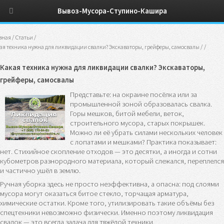
Вывоз-Мусора-Ступино-Кашира
вная
/
Статьи
/
ая техника нужна для ликвидации свалки? Экскаваторы, грейферы, самосвалы
/
/
Какая техника нужна для ликвидации свалки? Экскаваторы,
грейферы, самосвалы
Представьте: на окраине посёлка или за
промышленной зоной образовалась свалка.
Горы мешков, битой мебели, веток,
строительного мусора, старых покрышек.
Можно ли её убрать силами нескольких человек
с лопатами и мешками? Практика показывает:
нет. Стихийное скопление отходов — это десятки, а иногда и сотни
кубометров разнородного материала, который слежался, переплелся
и частично ушёл в землю.
Ручная уборка здесь не просто неэффективна, а опасна: под слоями
мусора могут оказаться битое стекло, торчащая арматура,
химические остатки. Кроме того, утилизировать такие объёмы без
спецтехники невозможно физически. Именно поэтому ликвидация
свалок — это всегда задача для тяжёлой техники.