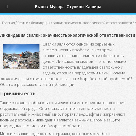
Вывоз-Мусора-Ступино-Кашира
Главная
/
Статьи
/
Ликвидация свалки: значимость экологической ответственности
/
/
Ликвидация свалки: значимость экологической ответственности
Свалки являются одной из серьезных
экологических проблем, с которой
сталкиваются наша планета и общество в
целом. Ликвидация свалок — это не только
ответственность владельцев свалок, но и
задача, стоящая перед всеми нами. Почему
экологическая ответственность важна в борьбе с этой проблемой?
Об этом расскажем в этой публикации.
Причины есть
Такие отходные образования являются источником загрязнения
окружающей среды. Они оказывают негативное влияние на
растительный и животный мир, портят ландшафты и загрязняют
водные ресурсы. Ликвидация является важным шагом в защите
природных экосистем и биоразнообразия.
Многие свалки содержат материалы, которые могут быть