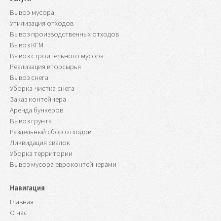
Вывоз-мусора
Утилизация отходов
Вывоз производственных отходов
Вывоз КГМ
Вывоз строительного мусора
Реализация вторсырья
Вывоз снега
Уборка-чистка снега
Заказ контейнера
Аренда бункеров
Вывоз грунта
Раздельный сбор отходов
Ликвидация свалок
Уборка территории
Вывоз мусора евроконтейнерами
Навигация
Главная
О нас