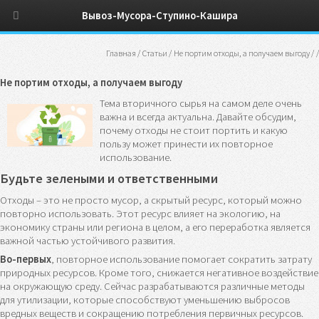
Вывоз-Мусора-Ступино-Кашира
Главная
/
Статьи
/
Не портим отходы, а получаем выгоду
/
/
Не портим отходы, а получаем выгоду
Тема вторичного сырья на самом деле очень
важна и всегда актуальна. Давайте обсудим,
почему отходы не стоит портить и какую
пользу может принести их повторное
использование.
Будьте зелеными и ответственными
Отходы – это не просто мусор, а скрытый ресурс, который можно
повторно использовать. Этот ресурс влияет на экологию, на
экономику страны или региона в целом, а его переработка является
важной частью устойчивого развития.
Во-первых
, повторное использование помогает сократить затрату
природных ресурсов. Кроме того, снижается негативное воздействие
на окружающую среду. Сейчас разрабатываются различные методы
для утилизации, которые способствуют уменьшению выбросов
вредных веществ и сокращению потребления первичных ресурсов.