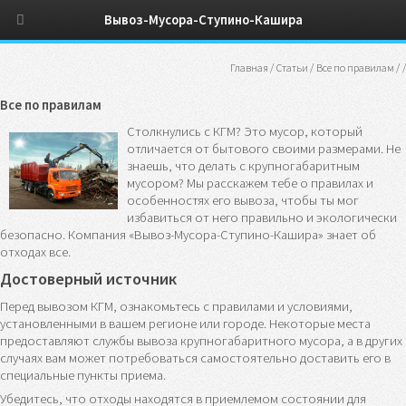
Вывоз-Мусора-Ступино-Кашира
Главная
/
Статьи
/
Все по правилам
/
/
Все по правилам
Столкнулись с КГМ? Это мусор, который
отличается от бытового своими размерами. Не
знаешь, что делать с крупногабаритным
мусором? Мы расскажем тебе о правилах и
особенностях его вывоза, чтобы ты мог
избавиться от него правильно и экологически
безопасно. Компания «Вывоз-Мусора-Ступино-Кашира» знает об
отходах все.
Достоверный источник
Перед вывозом КГМ, ознакомьтесь с правилами и условиями,
установленными в вашем регионе или городе. Некоторые места
предоставляют службы вывоза крупногабаритного мусора, а в других
случаях вам может потребоваться самостоятельно доставить его в
специальные пункты приема.
Убедитесь, что отходы находятся в приемлемом состоянии для