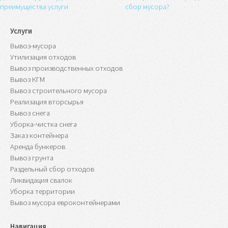
преимущества услуги
сбор мусора?
Услуги
Вывоз-мусора
Утилизация отходов
Вывоз производственных отходов
Вывоз КГМ
Вывоз строительного мусора
Реализация вторсырья
Вывоз снега
Уборка-чистка снега
Заказ контейнера
Аренда бункеров
Вывоз грунта
Раздельный сбор отходов
Ликвидация свалок
Уборка территории
Вывоз мусора евроконтейнерами
Навигация