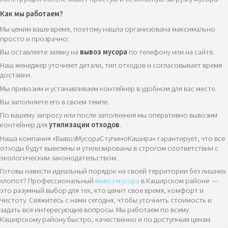
Как мы работаем?
Мы ценим ваше время, поэтому нашла организована максимально
просто и прозрачно:
Вы оставляете заявку на
вывоз мусора
по телефону или на сайте.
Наш менеджер уточняет детали, тип отходов и согласовывает время
доставки.
Мы привозим и устанавливаем контейнер в удобном для вас месте.
Вы заполняете его в своем темпе.
По вашему запросу или после заполнения мы оперативно вывозим
контейнер для
утилизации отходов
.
Наша компания «ВывозМусораСтупиноКашира» гарантирует, что все
отходы будут вывезены и утилизированы в строгом соответствии с
экологическим законодательством.
Готовы навести идеальный порядок на своей территории без лишних
хлопот? Профессиональный
вывоз мусора
в Каширском районе —
это разумный выбор для тех, кто ценит свое время, комфорт и
чистоту. Свяжитесь с нами сегодня, чтобы уточнить стоимость и
задать все интересующие вопросы. Мы работаем по всему
Каширскому району быстро, качественно и по доступным ценам.