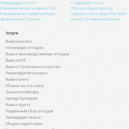
Предыдущая статья
Следующая статья
Снижение затрат на вывоз ТБО:
Уборка территории до
6 проверенных лайфхаков для
первого снега: защитите свой
предприятий Ступино
бизнес от зимних проблем
Услуги
Вывоз-мусора
Утилизация отходов
Вывоз производственных отходов
Вывоз КГМ
Вывоз строительного мусора
Реализация вторсырья
Вывоз снега
Уборка-чистка снега
Заказ контейнера
Аренда бункеров
Вывоз грунта
Раздельный сбор отходов
Ликвидация свалок
Уборка территории