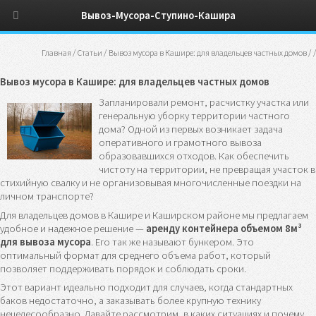
Вывоз-Мусора-Ступино-Кашира
Главная
/
Статьи
/
Вывоз мусора в Кашире: для владельцев частных домов
/
/
Вывоз мусора в Кашире: для владельцев частных домов
Запланировали ремонт, расчистку участка или
генеральную уборку территории частного
дома? Одной из первых возникает задача
оперативного и грамотного вывоза
образовавшихся отходов. Как обеспечить
чистоту на территории, не превращая участок в
стихийную свалку и не организовывая многочисленные поездки на
личном транспорте?
Для владельцев домов в Кашире и Каширском районе мы предлагаем
удобное и надежное решение —
аренду контейнера объемом 8м³
для вывоза мусора
. Его так же называют бункером. Это
оптимальный формат для среднего объема работ, который
позволяет поддерживать порядок и соблюдать сроки.
Этот вариант идеально подходит для случаев, когда стандартных
баков недостаточно, а заказывать более крупную технику
нецелесообразно. Давайте рассмотрим, в каких ситуациях и почему