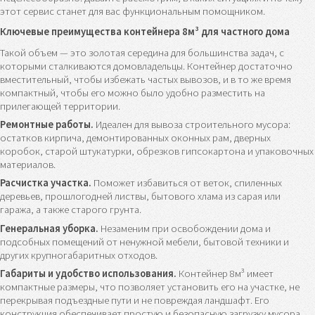
этот сервис станет для вас функциональным помощником.
Ключевые преимущества контейнера 8м³ для частного дома
Такой объем — это золотая середина для большинства задач, с
которыми сталкиваются домовладельцы. Контейнер достаточно
вместительный, чтобы избежать частых вывозов, и в то же время
компактный, чтобы его можно было удобно разместить на
прилегающей территории.
Ремонтные работы.
Идеален для вывоза строительного мусора:
остатков кирпича, демонтированных оконных рам, дверных
коробок, старой штукатурки, обрезков гипсокартона и упаковочных
материалов.
Расчистка участка.
Поможет избавиться от веток, спиленных
деревьев, прошлогодней листвы, бытового хлама из сарая или
гаража, а также старого грунта.
Генеральная уборка.
Незаменим при освобождении дома и
подсобных помещений от ненужной мебели, бытовой техники и
других крупногабаритных отходов.
Габариты и удобство использования.
Контейнер 8м³ имеет
компактные размеры, что позволяет установить его на участке, не
перекрывая подъездные пути и не повреждая ландшафт. Его
конструкция обеспечивает простую и безопасную загрузку мусора.