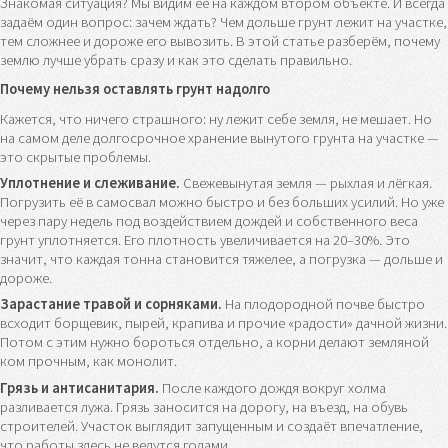
Знакомая ситуация? Мы видим её на каждом втором объекте. И всегда
задаём один вопрос: зачем ждать? Чем дольше грунт лежит на участке,
тем сложнее и дороже его вывозить. В этой статье разберём, почему
землю лучше убрать сразу и как это сделать правильно.
Почему нельзя оставлять грунт надолго
Кажется, что ничего страшного: ну лежит себе земля, не мешает. Но
на самом деле долгосрочное хранение вынутого грунта на участке —
это скрытые проблемы.
Уплотнение и слеживание.
Свежевынутая земля — рыхлая и лёгкая.
Погрузить её в самосвал можно быстро и без больших усилий. Но уже
через пару недель под воздействием дождей и собственного веса
грунт уплотняется. Его плотность увеличивается на 20–30%. Это
значит, что каждая тонна становится тяжелее, а погрузка — дольше и
дороже.
Зарастание травой и сорняками.
На плодородной почве быстро
всходит борщевик, пырей, крапива и прочие «радости» дачной жизни.
Потом с этим нужно бороться отдельно, а корни делают земляной
ком прочным, как монолит.
Грязь и антисанитария.
После каждого дождя вокруг холма
разливается лужа. Грязь заносится на дорогу, на въезд, на обувь
строителей. Участок выглядит запущенным и создаёт впечатление,
что работы здесь не ведутся годами.