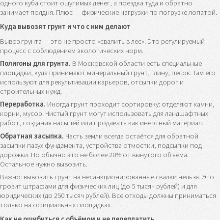
одного куба стоит ощутимых денег, а поездка туда и обратно
занимает полдня. Плюс — физические нагрузки по погрузке лопатой.
Куда вывозят грунт и что с ним делают
Вывоз грунта — это не просто «свалить в лес». Это регулируемый
процесс с соблюдением экологических норм.
Полигоны для грунта.
В Московской области есть специальные
площадки, куда принимают минеральный грунт, глину, песок. Там его
используют для рекультивации карьеров, отсыпки дорог и
строительных нужд.
Переработка.
Иногда грунт проходит сортировку: отделяют камни,
корни, мусор. Чистый грунт могут использовать для ландшафтных
работ, создания насыпей или продавать как инертный материал.
Обратная засыпка.
Часть земли всегда остаётся для обратной
засыпки пазух фундамента, устройства отмостки, подсыпки под
дорожки. Но обычно это не более 20% от вынутого объёма.
Остальное нужно вывозить.
Важно: вывозить грунт на несанкционированные свалки нельзя. Это
грозит штрафами для физических лиц (до 5 тысяч рублей) и для
юридических (до 250 тысяч рублей). Все отходы должны приниматься
только на официальных площадках.
Как не ошибиться с объёмом и не переплатить