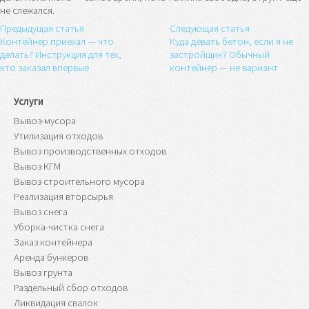
не слежался.
Предыдущая статья
Следующая статья
Контейнер приехал — что
Куда девать бетон, если я не
делать? Инструкция для тех,
застройщик? Обычный
кто заказал впервые
контейнер — не вариант
Услуги
Вывоз-мусора
Утилизация отходов
Вывоз производственных отходов
Вывоз КГМ
Вывоз строительного мусора
Реализация вторсырья
Вывоз снега
Уборка-чистка снега
Заказ контейнера
Аренда бункеров
Вывоз грунта
Раздельный сбор отходов
Ликвидация свалок