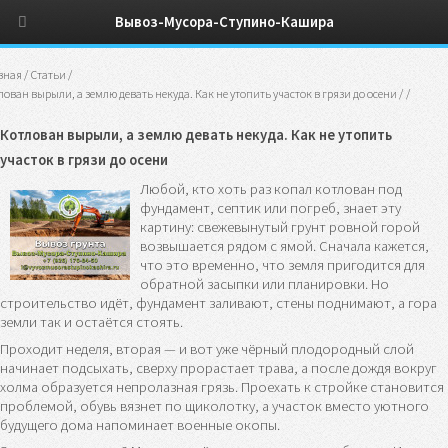
Вывоз-Мусора-Ступино-Кашира
вная
/
Статьи
/
лован вырыли, а землю девать некуда. Как не утопить участок в грязи до осени
/
/
Котлован вырыли, а землю девать некуда. Как не утопить
участок в грязи до осени
Любой, кто хоть раз копал котлован под
фундамент, септик или погреб, знает эту
картину: свежевынутый грунт ровной горой
возвышается рядом с ямой. Сначала кажется,
что это временно, что земля пригодится для
обратной засыпки или планировки. Но
строительство идёт, фундамент заливают, стены поднимают, а гора
земли так и остаётся стоять.
Проходит неделя, вторая — и вот уже чёрный плодородный слой
начинает подсыхать, сверху прорастает трава, а после дождя вокруг
холма образуется непролазная грязь. Проехать к стройке становится
проблемой, обувь вязнет по щиколотку, а участок вместо уютного
будущего дома напоминает военные окопы.