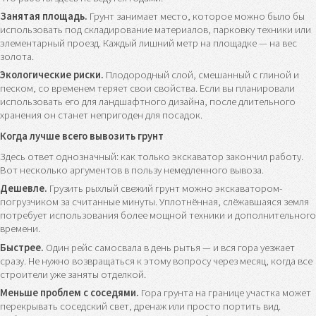
Занятая площадь.
Грунт занимает место, которое можно было бы
использовать под складирование материалов, парковку техники или
элементарный проезд. Каждый лишний метр на площадке — на вес
золота.
Экологические риски.
Плодородный слой, смешанный с глиной и
песком, со временем теряет свои свойства. Если вы планировали
использовать его для ландшафтного дизайна, после длительного
хранения он станет непригоден для посадок.
Когда лучше всего вывозить грунт
Здесь ответ однозначный: как только экскаватор закончил работу.
Вот несколько аргументов в пользу немедленного вывоза.
Дешевле.
Грузить рыхлый свежий грунт можно экскаватором-
погрузчиком за считанные минуты. Уплотнённая, слёжавшаяся земля
потребует использования более мощной техники и дополнительного
времени.
Быстрее.
Один рейс самосвала в день рытья — и вся гора уезжает
сразу. Не нужно возвращаться к этому вопросу через месяц, когда все
строители уже заняты отделкой.
Меньше проблем с соседями.
Гора грунта на границе участка может
перекрывать соседский свет, дренаж или просто портить вид.