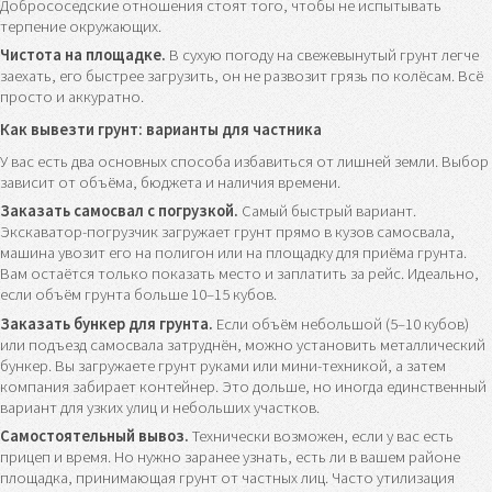
Добрососедские отношения стоят того, чтобы не испытывать
терпение окружающих.
Чистота на площадке.
В сухую погоду на свежевынутый грунт легче
заехать, его быстрее загрузить, он не развозит грязь по колёсам. Всё
просто и аккуратно.
Как вывезти грунт: варианты для частника
У вас есть два основных способа избавиться от лишней земли. Выбор
зависит от объёма, бюджета и наличия времени.
Заказать самосвал с погрузкой.
Самый быстрый вариант.
Экскаватор-погрузчик загружает грунт прямо в кузов самосвала,
машина увозит его на полигон или на площадку для приёма грунта.
Вам остаётся только показать место и заплатить за рейс. Идеально,
если объём грунта больше 10–15 кубов.
Заказать бункер для грунта.
Если объём небольшой (5–10 кубов)
или подъезд самосвала затруднён, можно установить металлический
бункер. Вы загружаете грунт руками или мини-техникой, а затем
компания забирает контейнер. Это дольше, но иногда единственный
вариант для узких улиц и небольших участков.
Самостоятельный вывоз.
Технически возможен, если у вас есть
прицеп и время. Но нужно заранее узнать, есть ли в вашем районе
площадка, принимающая грунт от частных лиц. Часто утилизация