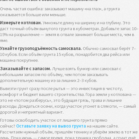
Очень частая ошибка: заказывают машину «на глаз», а грунта
оказывается больше или меньше.
Измерьте котлован.
Умножьте длину на ширину и на глубину. Это
даст точный объём вынутого грунта в кубометрах. Добавьте запас 10–
15% на разрыхление — земля в отвале занимает больше места, чем в
яме.
Узнайте грузоподъёмность самосвала.
Обычно самосвал берёт 7–
10 кубов. Если объём грунта 15 кубов, понадобится два рейса или
машина покрупнее.
Заказывайте с запасом.
Лучше взять бункер или самосвал с
небольшим запасом по объёму, чем потом заказывать
дополнительную машину из-за лишних 2–3 кубов.
Вывезти грунт сразу после рытья — это инвестиция в чистоту,
комфорт и бюджет вашего строительства. Гора земли у котлована —
это не «потом разберусь», это будущая грязь, трава и лишние
расходы. Дождаться осени, когда участок утонет в слякоти, — самый
дорогой и неприятный вариант.
Готовы освободить участок от лишнего грунта прямо
сейчас?
Оставьте заявку на вывоз грунта
на нашем сайте.
Рассчитаем нужный объём, пришлём технику и уберём землю в тот же
день. Пока июнь — самое время, пока техника свободна, а грунт ещё