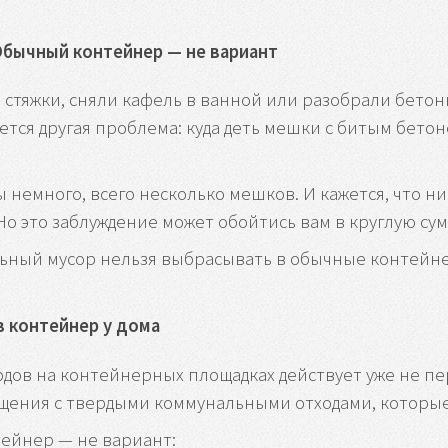
 Обычный контейнер — не вариант
стяжки, сняли кафель в ванной или разобрали бетонн
тся другая проблема: куда деть мешки с битым бето
ы немного, всего несколько мешков. И кажется, что ни
Но это заблуждение может обойтись вам в круглую сум
льный мусор нельзя выбрасывать в обычные контейнер
в контейнер у дома
ов на контейнерных площадках действует уже не первы
щения с твердыми коммунальными отходами, которые
ейнер — не вариант: