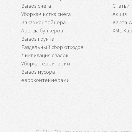
Вывоз снега
Статьи
Уборка-чистка снега
Акция
Заказ контейнера
Карта-с
Аренда бункеров
XML Кар
Вывоз грунта
Раздельный сбор отходов
Ликвидация свалок
Уборка территории
Вывоз мусора
евроконтейнерами
© 2015-2026
,
Вывоз мусора Ступино
вывоз мусора Кашира