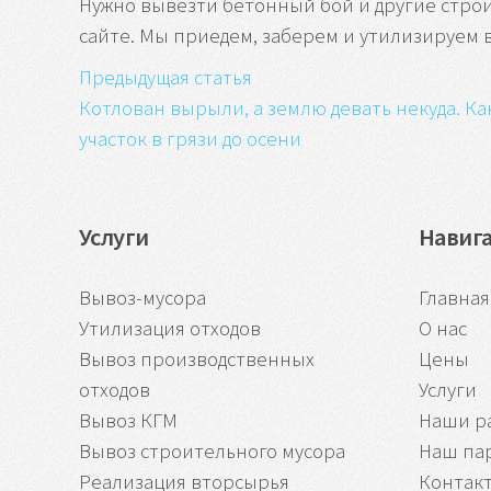
Нужно вывезти бетонный бой и другие стр
сайте. Мы приедем, заберем и утилизируем 
Предыдущая статья
Котлован вырыли, а землю девать некуда. Ка
участок в грязи до осени
Услуги
Навиг
Вывоз-мусора
Главная
Утилизация отходов
О нас
Вывоз производственных
Цены
отходов
Услуги
Вывоз КГМ
Наши р
Вывоз строительного мусора
Наш па
Реализация вторсырья
Контак