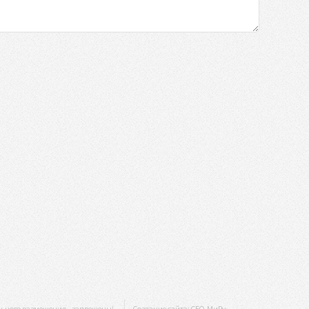
льного размещения - запрещены!
Создание сайта:
СЕО-МиРу