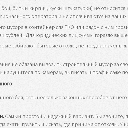
ой, битый кирпич, куски штукатурки) не относится 
егионального оператора и не оплачиваются из ваших 
го мусора в контейнер для ТКО или рядом с ним гроз
яч рублей . Для юридических лиц суммы гораздо выше —
орые забирают бытовые отходы, не предназначены дл
.
ия не обязана вывозить строительный мусор за свой
нарушителя по камерам, выписать штраф и даже подат
много
нного боя, есть несколько законных способов от него
и.
Самый простой и надежный вариант. Вы звоните, 
да ехать, грузить и искать, где принимают отходы. У 