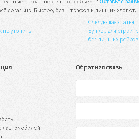
оительные отходы небольшого объема?
Оставьте заяв
всё легально. Быстро, без штрафов и лишних хлопот.
Следующая статья
к не утопить
Бункер для строите
без лишних рейсов
ация
Обратная связь
аботы
рк автомобилей
ты